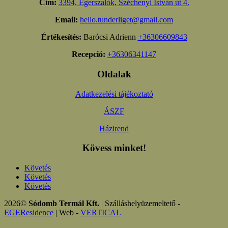
Cím:
3394, Egerszalók, Széchenyi István út 4.
Email:
hello.tunderliget@gmail.com
Értékesítés:
Barócsi Adrienn
+36306609843
Recepció:
+36306341147
Oldalak
Adatkezelési tájékoztató
ÁSZF
Házirend
Kövess minket!
Követés
Követés
Követés
2026©
Sódomb Termál Kft.
| Szálláshelyüzemeltető -
EGEResidence
| Web -
VERTICAL