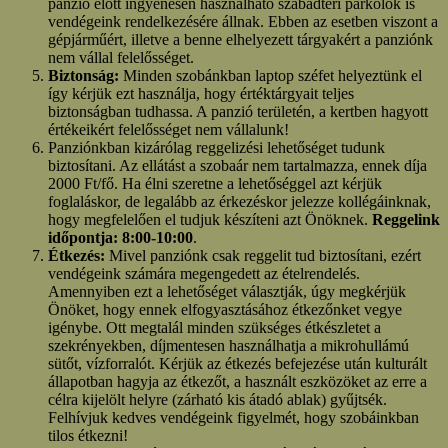
panzió előtt ingyenesen használható szabadtéri parkolók is
vendégeink rendelkezésére állnak. Ebben az esetben viszont a
gépjárműért, illetve a benne elhelyezett tárgyakért a panziónk
nem vállal felelősséget.
Biztonság:
Minden szobánkban laptop széfet helyeztünk el
így kérjük ezt használja, hogy értéktárgyait teljes
biztonságban tudhassa. A panzió területén, a kertben hagyott
értékeikért felelősséget nem vállalunk!
Panziónkban kizárólag reggelizési lehetőséget tudunk
biztosítani. Az ellátást a szobaár nem tartalmazza, ennek díja
2000 Ft/fő. Ha élni szeretne a lehetőséggel azt kérjük
foglaláskor, de legalább az érkezéskor jelezze kollégáinknak,
hogy megfelelően el tudjuk készíteni azt Önöknek.
Reggelink
időpontja: 8:00-10:00
.
Étkezés:
Mivel panziónk csak reggelit tud biztosítani, ezért
vendégeink számára megengedett az ételrendelés.
Amennyiben ezt a lehetőséget választják, úgy megkérjük
Önöket, hogy ennek elfogyasztásához étkezőnket vegye
igénybe. Ott megtalál minden szükséges étkészletet a
szekrényekben, díjmentesen használhatja a mikrohullámú
sütőt, vízforralót. Kérjük az étkezés befejezése után kulturált
állapotban hagyja az étkezőt, a használt eszközöket az erre a
célra kijelölt helyre (zárható kis átadó ablak) gyűjtsék.
Felhívjuk kedves vendégeink figyelmét, hogy szobáinkban
tilos étkezni!