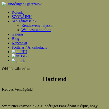
Rólunk
SZOBÁINK
Szolgáltatásaink
Rendezvényhelyszín
Wellness a dombon
Galéria
Blog
Kapcsolat
Foglalás / Árkalkuláció
Oldal kiválasztása
Házirend
Kedves Vendégünk!
Szeretettel köszöntünk a Tündérliget Panzióban! Kérjük, hogy