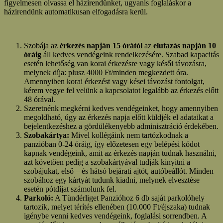
figyelmesen olvassa el házirendünket, ugyanis foglaláskor a
házirendünk automatikusan elfogadásra kerül.
Szobája az
érkezés napján 15 órától
az
elutazás napján 10
óráig
áll kedves vendégeink rendelkezésére. Szabad kapacitás
esetén lehetőség van korai érkezésre vagy késői távozásra,
melynek díja: plusz 4000 Ft/minden megkezdett óra.
Amennyiben korai érkezést vagy kései távozást fontolgat,
kérem vegye fel velünk a kapcsolatot legalább az érkezés előtt
48 órával.
Szeretnénk megkérni kedves vendégeinket, hogy amennyiben
megoldható, úgy az érkezés napja előtt küldjék el adataikat a
bejelentkezéshez a gördülékenyebb adminisztráció érdekében.
Szobakártya:
Mivel kollégáink nem tartózkodnak a
panzióban 0-24 óráig, így előzetesen egy belépési kódot
kapnak vendégeink, amit az érkezés napján tudnak használni,
azt követően pedig a szobakártyával tudják kinyitni a
szobájukat, első – és hátsó bejárati ajtót, autóbeállót. Minden
szobához egy kártyát tudunk kiadni, melynek elvesztése
esetén pótdíjat számolunk fel.
Parkoló:
A Tündérliget Panzióhoz 6 db saját parkolóhely
tartozik, melyet térítés ellenében (10.000 Ft/éjszaka) tudnak
igénybe venni kedves vendégeink, foglalási sorrendben. A