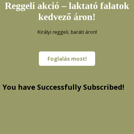
Reggeli akció – laktató falatok
kedvező áron!
Királyi reggeli, baráti áron!
Foglalás most!
You have Successfully Subscribed!