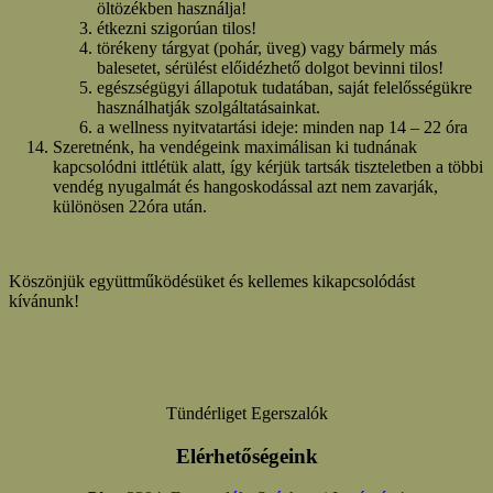
öltözékben használja!
étkezni szigorúan tilos!
törékeny tárgyat (pohár, üveg) vagy bármely más
balesetet, sérülést előidézhető dolgot bevinni tilos!
egészségügyi állapotuk tudatában, saját felelősségükre
használhatják szolgáltatásainkat.
a wellness nyitvatartási ideje: minden nap 14 – 22 óra
Szeretnénk, ha vendégeink maximálisan ki tudnának
kapcsolódni ittlétük alatt, így kérjük tartsák tiszteletben a többi
vendég nyugalmát és hangoskodással azt nem zavarják,
különösen 22óra után.
Köszönjük együttműködésüket és kellemes kikapcsolódást
kívánunk!
Tündérliget Egerszalók
Elérhetőségeink