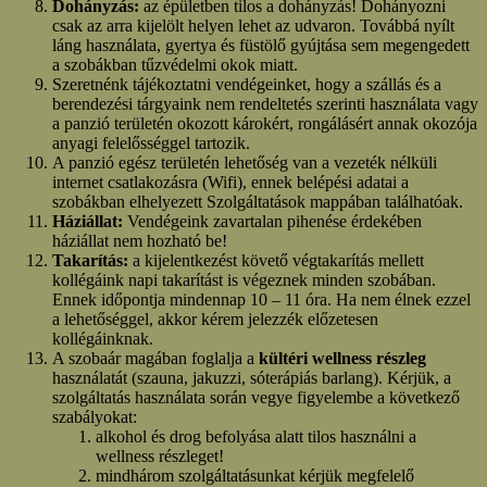
Dohányzás:
az épületben tilos a dohányzás! Dohányozni
csak az arra kijelölt helyen lehet az udvaron. Továbbá nyílt
láng használata, gyertya és füstölő gyújtása sem megengedett
a szobákban tűzvédelmi okok miatt.
Szeretnénk tájékoztatni vendégeinket, hogy a szállás és a
berendezési tárgyaink nem rendeltetés szerinti használata vagy
a panzió területén okozott károkért, rongálásért annak okozója
anyagi felelősséggel tartozik.
A panzió egész területén lehetőség van a vezeték nélküli
internet csatlakozásra (Wifi), ennek belépési adatai a
szobákban elhelyezett Szolgáltatások mappában találhatóak.
Háziállat:
Vendégeink zavartalan pihenése érdekében
háziállat nem hozható be!
Takarítás:
a kijelentkezést követő végtakarítás mellett
kollégáink napi takarítást is végeznek minden szobában.
Ennek időpontja mindennap 10 – 11 óra. Ha nem élnek ezzel
a lehetőséggel, akkor kérem jelezzék előzetesen
kollégáinknak.
A szobaár magában foglalja a
kültéri wellness részleg
használatát (szauna, jakuzzi, sóterápiás barlang). Kérjük, a
szolgáltatás használata során vegye figyelembe a következő
szabályokat:
alkohol és drog befolyása alatt tilos használni a
wellness részleget!
mindhárom szolgáltatásunkat kérjük megfelelő