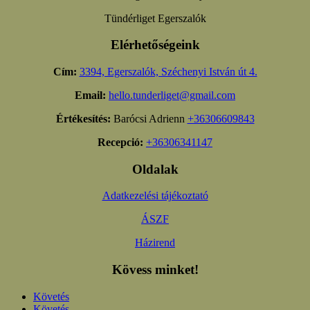
Tündérliget Egerszalók
Elérhetőségeink
Cím:
3394, Egerszalók, Széchenyi István út 4.
Email:
hello.tunderliget@gmail.com
Értékesítés:
Barócsi Adrienn
+36306609843
Recepció:
+36306341147
Oldalak
Adatkezelési tájékoztató
ÁSZF
Házirend
Kövess minket!
Követés
Követés