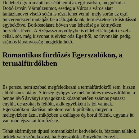
De lehet egy romantikus sétát tenni az egri várban, megnézni a
Dobó István Vármúzeumot, esetleg a Város a város alatt
fantázianevet viselő sétán is részt lehet venni, mely során az egri
pincerendszert mutatják be a látogatóknak, természetesen kóstolással
egybekötve. Borkóstolásra bőven van lehetőség a környéken,
borvidék lévén. A Szépasszonyvölgybe is el lehet látogatni ezzel a
céllal, sőt, még kisvonat is elvisz oda Egerből, az útvonalán pedig
számos látványosság megtekinthető.
Romantikus fürdőzés Egerszalókon, a
termálfürdőkben
És persze, nem szabad megfeledkezni a termálfürdőkről sem, hiszen
abból sincs hiány. A térség gyógyvize méltán híres messze-földön; a
benne lévő ásványi anyagoknak köszönhetően számos panaszt
enyhít, de azokat is feltölti, akik egyébként is jól vannak.
Egerszalókon ráadásul alkalom van kipróbálni, milyen a
melegvízben ázni, miközben a csillagos ég borul fölénk, ugyanis itt
van mód éjszakai fürdőzésre.
Tehát akármilyen típusú romantikázást kedveltek is, biztosan találtok
nektek való szórakozást, ha Egerszalók környékére érkezik.