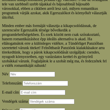
tele van szebbnél szebb tájakkal és bájosabbnál bájosabb
városokkal, ebben a cikkben arról lesz szó, milyen romantikus
programok várják azokat, akik Egerszalókot és környékét választják
úticélul.
Minden ember más formáját választja a kikapcsolódásnak, de
szerencsére Egerszalók térsége bővelkedik a
programlehetőségekben. És ezek között nem csak szórakoztató,
hanem romantikázáshoz épp ideális alternatíva is akad. Ha
ellátogatnátok erre a különleges vidékre, a Tündérliget Panzióban
szeretettel várunk titeket! Felnőttbarát Panziónk kialakításakor arra
törekedtünk, hogy a párok kikapcsolódását szolgáljuk: csendes,
nyugodt környezetben, egy varázslatos kerttel és gyönyörű
szobákkal várunk. Foglaljátok le a szobát még ma, és fedezzétek fel
a vidék romantikáját nálunk!
Név
Telefonszám
E-mail cím
Vendégek száma