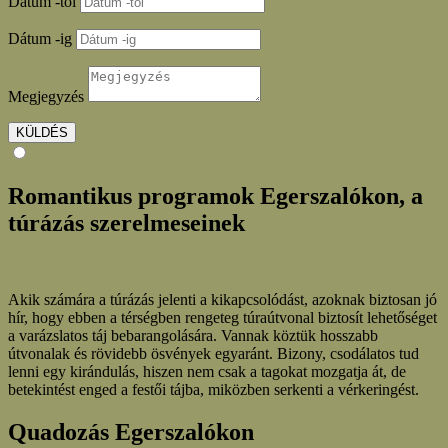
Dátum -tól
Dátum -ig
Megjegyzés
KÜLDÉS
Romantikus programok Egerszalókon, a
túrázás szerelmeseinek
Akik számára a túrázás jelenti a kikapcsolódást, azoknak biztosan jó
hír, hogy ebben a térségben rengeteg túraútvonal biztosít lehetőséget
a varázslatos táj bebarangolására. Vannak köztük hosszabb
útvonalak és rövidebb ösvények egyaránt. Bizony, csodálatos tud
lenni egy kirándulás, hiszen nem csak a tagokat mozgatja át, de
betekintést enged a festői tájba, miközben serkenti a vérkeringést.
Quadozás Egerszalókon