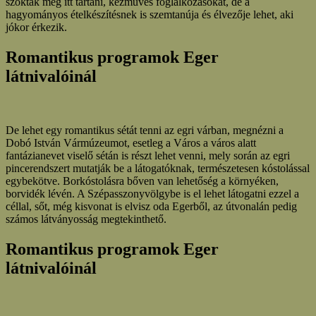
szoktak még itt tartani, kézműves foglalkozásokat, de a
hagyományos ételkészítésnek is szemtanúja és élvezője lehet, aki
jókor érkezik.
Romantikus programok Eger
látnivalóinál
De lehet egy romantikus sétát tenni az egri várban, megnézni a
Dobó István Vármúzeumot, esetleg a Város a város alatt
fantázianevet viselő sétán is részt lehet venni, mely során az egri
pincerendszert mutatják be a látogatóknak, természetesen kóstolással
egybekötve. Borkóstolásra bőven van lehetőség a környéken,
borvidék lévén. A Szépasszonyvölgybe is el lehet látogatni ezzel a
céllal, sőt, még kisvonat is elvisz oda Egerből, az útvonalán pedig
számos látványosság megtekinthető.
Romantikus programok Eger
látnivalóinál