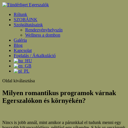
Rólunk
SZOBÁINK
Szolgáltatásaink
Rendezvényhelyszín
Wellness a dombon
Galéria
Blog
Kapcsolat
Foglalás / Árkalkuláció
Oldal kiválasztása
Milyen romantikus programok várnak
Egerszalókon és környékén?
Nincs is jobb annál, mint amikor a párunkkal el tudunk menni egy
hosszabb kikapcsolódásra, például egy víkendre. S bár az országunk