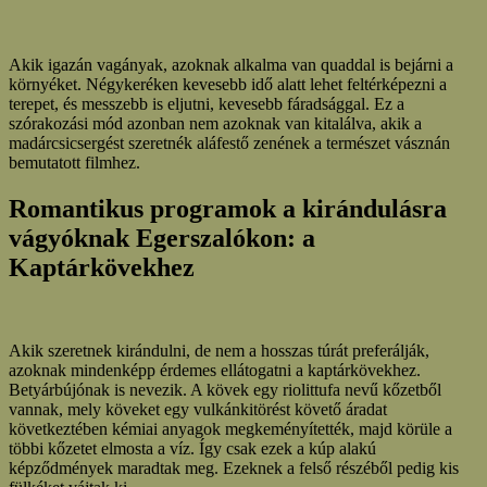
Akik igazán vagányak, azoknak alkalma van quaddal is bejárni a
környéket. Négykeréken kevesebb idő alatt lehet feltérképezni a
terepet, és messzebb is eljutni, kevesebb fáradsággal. Ez a
szórakozási mód azonban nem azoknak van kitalálva, akik a
madárcsicsergést szeretnék aláfestő zenének a természet vásznán
bemutatott filmhez.
Romantikus programok a kirándulásra
vágyóknak Egerszalókon: a
Kaptárkövekhez
Akik szeretnek kirándulni, de nem a hosszas túrát preferálják,
azoknak mindenképp érdemes ellátogatni a kaptárkövekhez.
Betyárbújónak is nevezik. A kövek egy riolittufa nevű kőzetből
vannak, mely köveket egy vulkánkitörést követő áradat
következtében kémiai anyagok megkeményítették, majd körüle a
többi kőzetet elmosta a víz. Így csak ezek a kúp alakú
képződmények maradtak meg. Ezeknek a felső részéből pedig kis