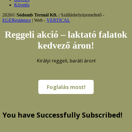
Követés
2026©
Sódomb Termál Kft.
| Szálláshelyüzemeltető -
EGEResidence
| Web -
VERTICAL
Reggeli akció – laktató falatok
kedvező áron!
Királyi reggeli, baráti áron!
Foglalás most!
You have Successfully Subscribed!