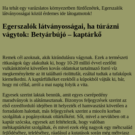
Ha tehát egy varázslatos környezetben fürdőznétek, Egerszalók
látványosságai közül érdemes ide látogatnotok!
Egerszalók látványosságai, ha túrázni
vágytok: Betyárbújó – kaptárkő
Remek cél azoknak, akik kirándulásra vágynak. Ezek a természeti
ritkaságok úgy alakultak ki, hogy 10-20 millió évvel ezelőtti
vulkánkitörést követően kovás oldatokat tartalmazó forró víz
megkeményítette az itt található riolittufát, ezáltal tudtak a tufakúpok
kiemelkedni. A kaptárfülkéket ezekből a kúpokból vájták ki, bár,
hogy mi céllal, arról a mai napig folyik a vita.
Egyesek szerint laktak bennük, amit egyes cserépedény
maradványok is alátámasztanak. Bizonyos feljegyzések szerint az
első ezredforduló idejében itt helyezték el hamvasztást követően a
forradalom halottait, más feljegyzések szerint a miocén korban
szolgáltak a pogányoknak oltárkőként. Sőt, mivel a nevükben ott a
kaptár szócska, egyesek azt feltételezik, hogy valóban
méhkaptárként szolgáltak, és mivel ezek elég nagyok egy méhcsalád
fejlődéséhez, teleléséhez, ráadásul a kutatások során még méhviasz