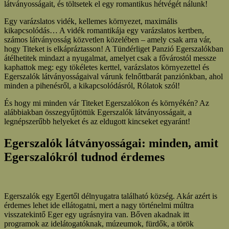
látványosságait, és töltsetek el egy romantikus hétvégét nálunk!
Egy varázslatos vidék, kellemes környezet, maximális
kikapcsolódás… A vidék romantikája egy varázslatos kertben,
számos látványosság közvetlen közelében – amely csak arra vár,
hogy Titeket is elkápráztasson! A Tündérliget Panzió Egerszalókban
átélhetitek mindazt a nyugalmat, amelyet csak a fővárostól messze
kaphattok meg: egy tökéletes kerttel, varázslatos környezettel és
Egerszalók látványosságaival várunk felnőttbarát panziónkban, ahol
minden a pihenésről, a kikapcsolódásról, Rólatok szól!
És hogy mi minden vár Titeket Egerszalókon és környékén? Az
alábbiakban összegyűjtöttük Egerszalók látványosságait, a
legnépszerűbb helyeket és az eldugott kincseket egyaránt!
Egerszalók látványosságai: minden, amit
Egerszalókról tudnod érdemes
Egerszalók egy Egertől délnyugatra található község. Akár azért is
érdemes lehet ide ellátogatni, mert a nagy történelmi múltra
visszatekintő Eger egy ugrásnyira van. Bőven akadnak itt
programok az idelátogatóknak, múzeumok, fürdők, a török