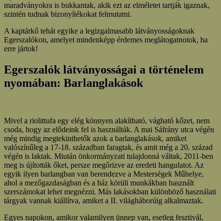
maradványokra is bukkantak, akik ezt az elméletet tartják igaznak,
szintén tudnak bizonyítékokat felmutatni.
A kaptárkő tehát egyike a legizgalmasabb látványosságoknak
Egerszalókon, amelyet mindenképp érdemes meglátogatnotok, ha
erre jártok!
Egerszalók látványosságai a történelem
nyomában: Barlanglakások
Mivel a riolittufa egy elég könnyen alakítható, vágható kőzet, nem
csoda, hogy az elődeink fel is használták. A mai Sáfrány utca végén
még mindig megtekinthetők azok a barlanglakások, amiket
valószínűleg a 17-18. században faragtak, és amit még a 20. század
végén is laktak. Miután önkormányzati tulajdonná váltak, 2011-ben
meg is újították őket, persze megőrizve az eredeti hangulatot. Az
egyik ilyen barlangban van berendezve a Mesterségek Műhelye,
ahol a mezőgazdaságban és a ház körüli munkákban használt
szerszámokat lehet megnézni. Más lakásokban különböző használati
tárgyak vannak kiállítva, amiket a II. világháborúig alkalmaztak.
Egyes napokon, amikor valamilyen ünnep van, esetleg fesztivál,