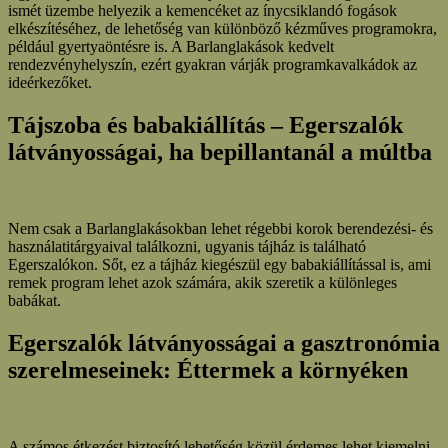
ismét üzembe helyezik a kemencéket az ínycsiklandó fogások
elkészítéséhez, de lehetőség van különböző kézműves programokra,
például gyertyaöntésre is. A Barlanglakások kedvelt
rendezvényhelyszín, ezért gyakran várják programkavalkádok az
ideérkezőket.
Tájszoba és babakiállítás – Egerszalók
látványosságai, ha bepillantanál a múltba
Nem csak a Barlanglakásokban lehet régebbi korok berendezési- és
használatitárgyaival találkozni, ugyanis tájház is található
Egerszalókon. Sőt, ez a tájház kiegészül egy babakiállítással is, ami
remek program lehet azok számára, akik szeretik a különleges
babákat.
Egerszalók látványosságai a gasztronómia
szerelmeseinek: Éttermek a környéken
A számos étkezést biztosító lehetőség közül érdemes lehet kiemelni