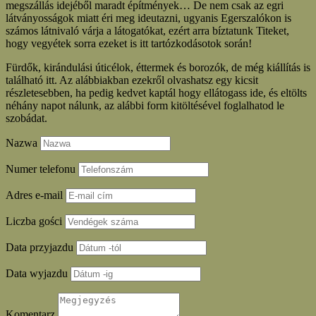
megszállás idejéből maradt építmények… De nem csak az egri
látványosságok miatt éri meg ideutazni, ugyanis Egerszalókon is
számos látnivaló várja a látogatókat, ezért arra bíztatunk Titeket,
hogy vegyétek sorra ezeket is itt tartózkodásotok során!
Fürdők, kirándulási úticélok, éttermek és borozók, de még kiállítás is
található itt. Az alábbiakban ezekről olvashatsz egy kicsit
részletesebben, ha pedig kedvet kaptál hogy ellátogass ide, és eltölts
néhány napot nálunk, az alábbi form kitöltésével foglalhatod le
szobádat.
Nazwa
Numer telefonu
Adres e-mail
Liczba gości
Data przyjazdu
Data wyjazdu
Komentarz