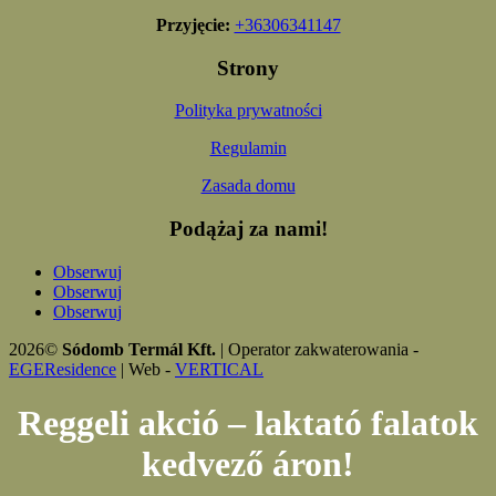
Przyjęcie:
+36306341147
Strony
Polityka prywatności
Regulamin
Zasada domu
Podążaj za nami!
Obserwuj
Obserwuj
Obserwuj
2026©
Sódomb Termál Kft.
| Operator zakwaterowania -
EGEResidence
| Web -
VERTICAL
Reggeli akció – laktató falatok
kedvező áron!