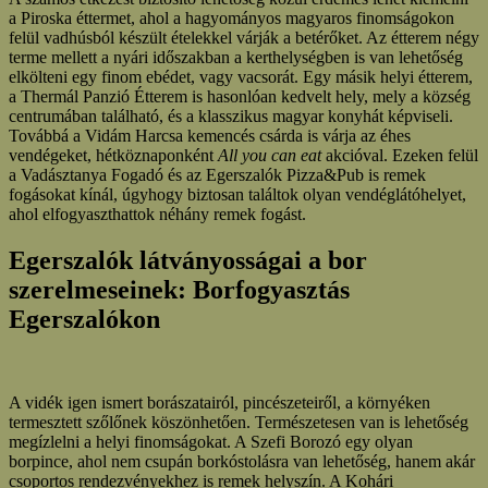
a Piroska éttermet, ahol a hagyományos magyaros finomságokon
felül vadhúsból készült ételekkel várják a betérőket. Az étterem négy
terme mellett a nyári időszakban a kerthelységben is van lehetőség
elkölteni egy finom ebédet, vagy vacsorát. Egy másik helyi étterem,
a Thermál Panzió Étterem is hasonlóan kedvelt hely, mely a község
centrumában található, és a klasszikus magyar konyhát képviseli.
Továbbá a Vidám Harcsa kemencés csárda is várja az éhes
vendégeket, hétköznaponként
All you can eat
akcióval. Ezeken felül
a Vadásztanya Fogadó és az Egerszalók Pizza&Pub is remek
fogásokat kínál, úgyhogy biztosan találtok olyan vendéglátóhelyet,
ahol elfogyaszthattok néhány remek fogást.
Egerszalók látványosságai a bor
szerelmeseinek: Borfogyasztás
Egerszalókon
A vidék igen ismert borászatairól, pincészeteiről, a környéken
termesztett szőlőnek köszönhetően. Természetesen van is lehetőség
megízlelni a helyi finomságokat. A Szefi Borozó egy olyan
borpince, ahol nem csupán borkóstolásra van lehetőség, hanem akár
csoportos rendezvényekhez is remek helyszín. A Kohári