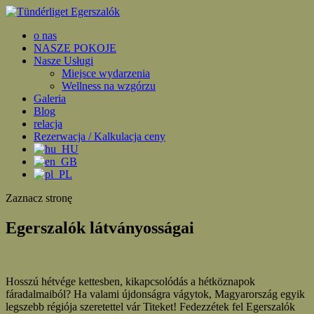
o nas
NASZE POKOJE
Nasze Usługi
Miejsce wydarzenia
Wellness na wzgórzu
Galeria
Blog
relacja
Rezerwacja / Kalkulacja ceny
Zaznacz stronę
Egerszalók látványosságai
Hosszú hétvége kettesben, kikapcsolódás a hétköznapok
fáradalmaiból? Ha valami újdonságra vágytok, Magyarország egyik
legszebb régiója szeretettel vár Titeket! Fedezzétek fel Egerszalók