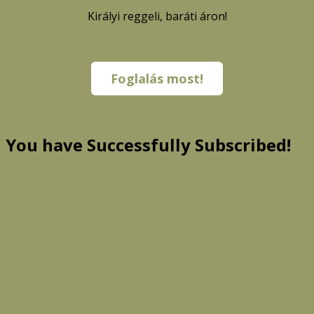
Királyi reggeli, baráti áron!
Foglalás most!
You have Successfully Subscribed!