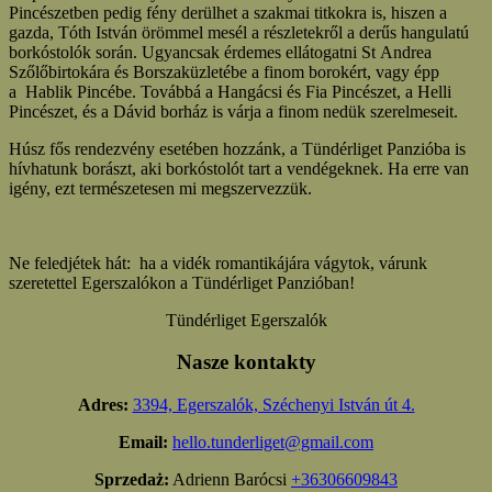
Pincészetben pedig fény derülhet a szakmai titkokra is, hiszen a
gazda, Tóth István örömmel mesél a részletekről a derűs hangulatú
borkóstolók során. Ugyancsak érdemes ellátogatni St Andrea
Szőlőbirtokára és Borszaküzletébe a finom borokért, vagy épp
a Hablik Pincébe. Továbbá a Hangácsi és Fia Pincészet, a Helli
Pincészet, és a Dávid borház is várja a finom nedük szerelmeseit.
Húsz fős rendezvény esetében hozzánk, a Tündérliget Panzióba is
hívhatunk borászt, aki borkóstolót tart a vendégeknek. Ha erre van
igény, ezt természetesen mi megszervezzük.
Ne feledjétek hát: ha a vidék romantikájára vágytok, várunk
szeretettel Egerszalókon a Tündérliget Panzióban!
Tündérliget Egerszalók
Nasze kontakty
Adres:
3394, Egerszalók, Széchenyi István út 4.
Email:
hello.tunderliget@gmail.com
Sprzedaż:
Adrienn Barócsi
+36306609843