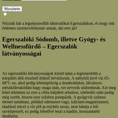
Wysyłanie
Nézzük hát a legnépszerűbb látnivalókat Egerszalókon, és hogy mit
érdemes szemrevételeznie annak, aki erre jár!
Egerszalóki Sódomb, illetve Gyógy- és
Wellnessfürdő – Egerszalók
látványosságai
Az egerszalóki látványosságok közül talán a legismertebb a
település déli részénél feltörő hévízforrás. A mélyből jövő víz 65-
68°C-os, ahol pedig lehömpölyög a domboldalon, látványos
mészkőlerakódást hagy maga után, ezt nevezik sódombnak. Ezt meg
lehet tekinteni az erre a célra kiépített sétaúton, sötétedés után pedig
még szebb, hiszen ezer színben pompázik. A gyógyvíz számos
elemet tartalmaz, például nátriumot vagy, kálcium-magnéziumot,
ráadásul mivel a víz pH-ja enyhén savas, nem bántja a bőr
savköpenyét, ez pedig lehetővé teszi a kiadós, hosszantartó
fürdőzést.