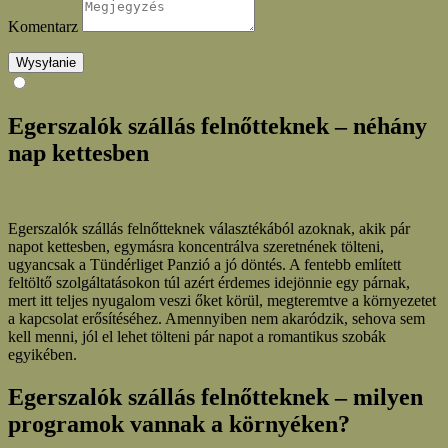
Komentarz
Wysyłanie
Egerszalók szállás felnőtteknek – néhány
nap kettesben
Egerszalók szállás felnőtteknek választékából azoknak, akik pár
napot kettesben, egymásra koncentrálva szeretnének tölteni,
ugyancsak a Tündérliget Panzió a jó döntés. A fentebb említett
feltöltő szolgáltatásokon túl azért érdemes idejönnie egy párnak,
mert itt teljes nyugalom veszi őket körül, megteremtve a környezetet
a kapcsolat erősítéséhez. Amennyiben nem akaródzik, sehova sem
kell menni, jól el lehet tölteni pár napot a romantikus szobák
egyikében.
Egerszalók szállás felnőtteknek – milyen
programok vannak a környéken?