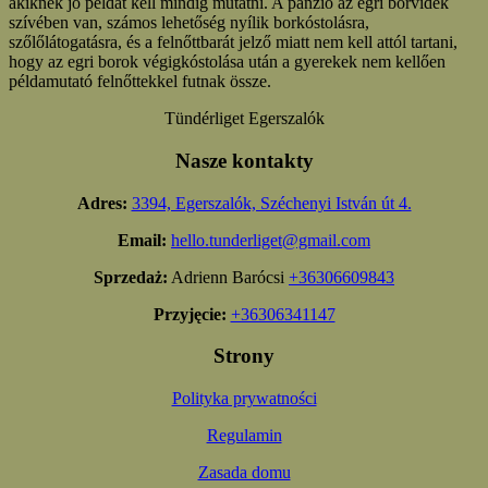
akiknek jó példát kell mindig mutatni. A panzió az egri borvidék
szívében van, számos lehetőség nyílik borkóstolásra,
szőlőlátogatásra, és a felnőttbarát jelző miatt nem kell attól tartani,
hogy az egri borok végigkóstolása után a gyerekek nem kellően
példamutató felnőttekkel futnak össze.
Tündérliget Egerszalók
Nasze kontakty
Adres:
3394, Egerszalók, Széchenyi István út 4.
Email:
hello.tunderliget@gmail.com
Sprzedaż:
Adrienn Barócsi
+36306609843
Przyjęcie:
+36306341147
Strony
Polityka prywatności
Regulamin
Zasada domu