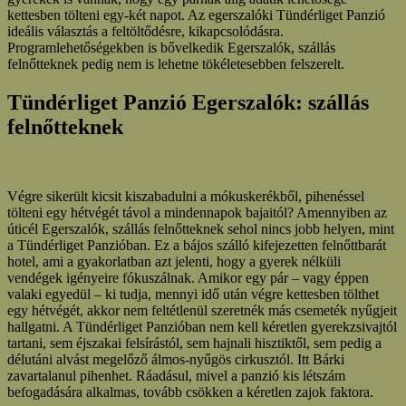
kettesben tölteni egy-két napot. Az egerszalóki Tündérliget Panzió
ideális választás a feltöltődésre, kikapcsolódásra.
Programlehetőségekben is bővelkedik Egerszalók, szállás
felnőtteknek pedig nem is lehetne tökéletesebben felszerelt.
Tündérliget Panzió Egerszalók: szállás
felnőtteknek
Végre sikerült kicsit kiszabadulni a mókuskerékből, pihenéssel
tölteni egy hétvégét távol a mindennapok bajaitól? Amennyiben az
úticél Egerszalók, szállás felnőtteknek sehol nincs jobb helyen, mint
a Tündérliget Panzióban. Ez a bájos szálló kifejezetten felnőttbarát
hotel, ami a gyakorlatban azt jelenti, hogy a gyerek nélküli
vendégek igényeire fókuszálnak. Amikor egy pár – vagy éppen
valaki egyedül – ki tudja, mennyi idő után végre kettesben tölthet
egy hétvégét, akkor nem feltétlenül szeretnék más csemeték nyűgjeit
hallgatni. A Tündérliget Panzióban nem kell kéretlen gyerekzsivajtól
tartani, sem éjszakai felsírástól, sem hajnali hisztiktől, sem pedig a
délutáni alvást megelőző álmos-nyűgös cirkusztól. Itt Bárki
zavartalanul pihenhet. Ráadásul, mivel a panzió kis létszám
befogadására alkalmas, tovább csökken a kéretlen zajok faktora.