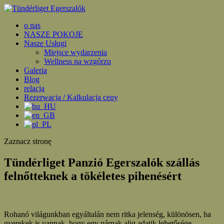
o nas
NASZE POKOJE
Nasze Usługi
Miejsce wydarzenia
Wellness na wzgórzu
Galeria
Blog
relacja
Rezerwacja / Kalkulacja ceny
Zaznacz stronę
Tündérliget Panzió Egerszalók szállás
felnőtteknek a tökéletes pihenésért
Rohanó világunkban egyáltalán nem ritka jelenség, különösen, ha
gyerekek is vannak, hogy egy párnak alig adatik lehetősége