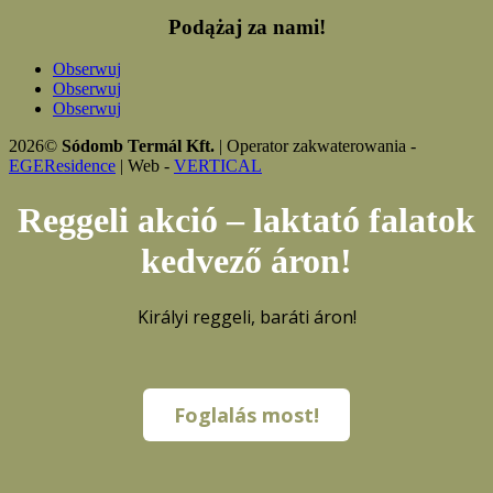
Podążaj za nami!
Obserwuj
Obserwuj
Obserwuj
2026©
Sódomb Termál Kft.
| Operator zakwaterowania -
EGEResidence
| Web -
VERTICAL
Reggeli akció – laktató falatok
kedvező áron!
Királyi reggeli, baráti áron!
Foglalás most!