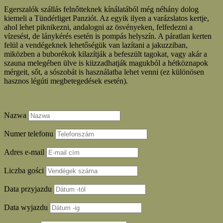
Egerszalók szállás felnőtteknek kínálatából még néhány dolog
kiemeli a Tündérliget Panziót. Az egyik ilyen a varázslatos kertje,
ahol lehet piknikezni, andalogni az ösvényeken, felfedezni a
vízesést, de lánykérés esetén is pompás helyszín. A páratlan kerten
felül a vendégeknek lehetőségük van lazítani a jakuzziban,
miközben a buborékok kilazítják a befeszült tagokat, vagy akár a
szauna melegében ülve is kiizzadhatják magukból a hétköznapok
mérgeit, sőt, a sószobát is használatba lehet venni (ez különösen
hasznos légúti megbetegedések esetén).
Nazwa
Numer telefonu
Adres e-mail
Liczba gości
Data przyjazdu
Data wyjazdu