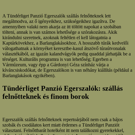
A Tündérliget Panzió Egerszalók szállás felnőtteknek lett
megálmodva, az ő igényeikhez, szükségeikhez igazítva. De
amennyiben valaki nem akarja az itt töltött napokat a szobában
tölteni, annak is van számos lehetősége a szórakozásra. Akik
kirándulni szeretnek, azoknak feltétlen el kell látogatnia a
Kaptárkövekhez, a Barlanglakásokhoz. A hosszabb túrák kedvelői
válogathatnak a környéket keresztbe-kasul átszövő túraútvonalak
választékából, az igazán kalandvágyók pedig quaddal járhatják be a
térséget. Kulturális programra is van lehetőség; Egerben a
Vármúzeum, vagy épp a Gárdonyi Géza színház várja a
kíváncsiskodókat, de Egerszalókon is van néhány kiállítás (például a
Barlanglakások egyikében).
Tündérliget Panzió Egerszalók: szállás
felnőtteknek és finom borok
Egerszalók szállás felnőtteknek repertoárjából nem csak a bájos
szobák és csodálatos kert miatt érdemes a Tündérliget Panziót
választani. Felnőttbarát hotelként itt nem találkozni gyerekekkel,